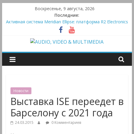
Skip
Воскресенье, 9 августа, 2026
to
Последние:
Victrola Automatic — традиционный виниловый автомат,
content
дополненный Bluetooth
Активная система Meridian Ellipse: платформа R2 Electronics
Platform и программное ядро Atlas Ellipse
Bluetooth-колонки Marshall Emberton III и Willen II:
AUDIO,
крикливые и выносливые
Преамп Schiit Saga 2: лестничная громкость, пассивный или
активный класс А
VIDEO
&
Новости
MULTIMEDIA
Выставка ISE переедет в
Барселону с 2021 года
Аудио,
Видео
24.03.2015
0 Комментариев
&