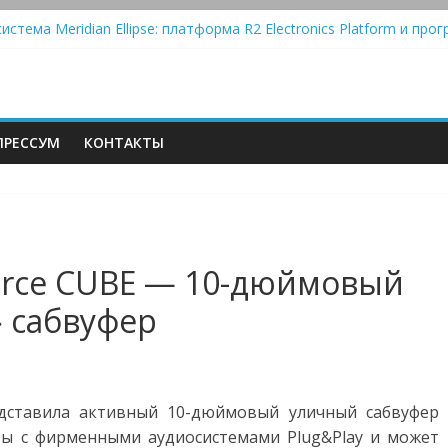
Automatic — традиционный виниловый автомат, дополненный Blue
истема Meridian Ellipse: платформа R2 Electronics Platform и прог
колонки Marshall Emberton III и Willen II: крикливые и выносливые
iit Saga 2: лестничная громкость, пассивный или активный класс
РЕССУМ
КОНТАКТЫ
ource CUBE — 10-дюймовый
 сабвуфер
едставила активный 10-дюймовый уличный сабвуфер
ты с фирменными аудиосистемами Plug&Play и может