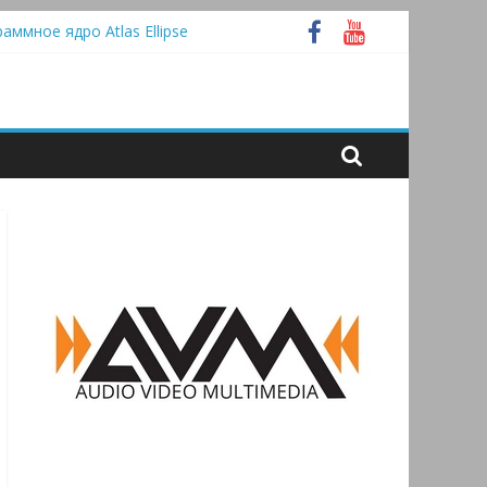
tooth
раммное ядро Atlas Ellipse
 А