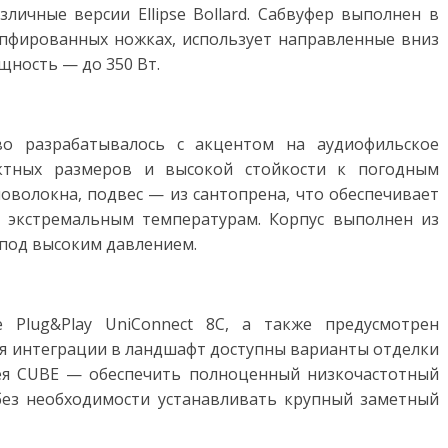
зличные версии Ellipse Bollard. Сабвуфер выполнен в
пфированных ножках, использует направленные вниз
щность — до 350 Вт.
тво разрабатывалось с акцентом на аудиофильское
актных размеров и высокой стойкости к погодным
ловолокна, подвес — из сантопрена, что обеспечивает
и экстремальным температурам. Корпус выполнен из
 под высоким давлением.
 Plug&Play UniConnect 8C, а также предусмотрен
Для интеграции в ландшафт доступны варианты отделки
дея CUBE — обеспечить полноценный низкочастотный
без необходимости устанавливать крупный заметный