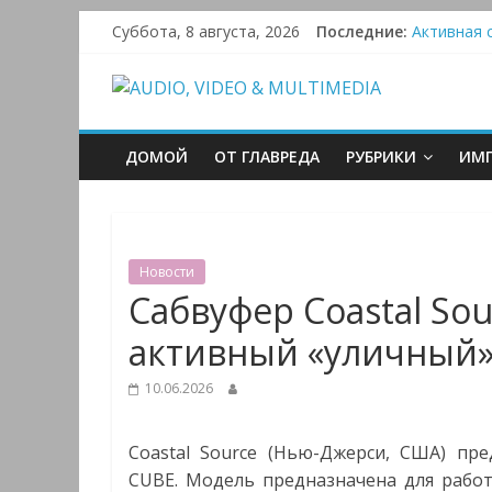
Victrola 
Skip
Суббота, 8 августа, 2026
Последние:
Активная с
to
Bluetooth-
content
AUDIO,
Преамп Sch
VIDEO
ДОМОЙ
ОТ ГЛАВРЕДА
РУБРИКИ
ИМП
&
MULTIMEDIA
Новости
Сабвуфер Coastal S
Аудио,
активный «уличный»
Видео
&
10.06.2026
Мультимедиа
Coastal Source (Нью-Джерси, США) пр
CUBE. Модель предназначена для рабо