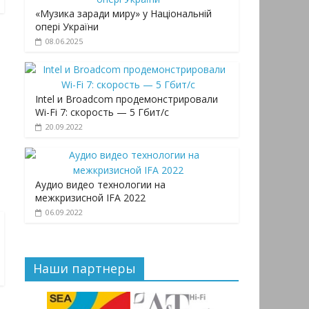
«Музика заради миру» у Національній
опері України
08.06.2025
Intel и Broadcom продемонстрировали
Wi-Fi 7: скорость — 5 Гбит/с
20.09.2022
Аудио видео технологии на
межкризисной IFA 2022
06.09.2022
Наши партнеры