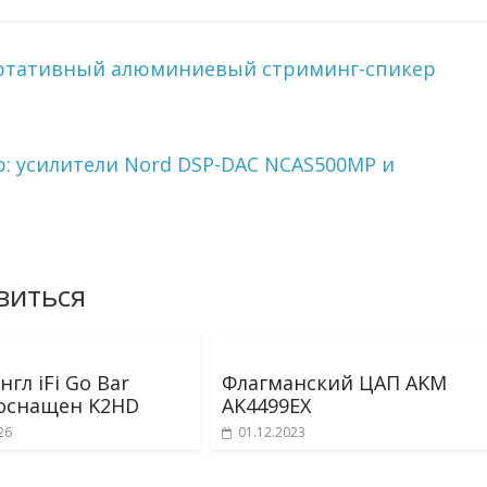
 портативный алюминиевый стриминг-спикер
top: усилители Nord DSP-DAC NCAS500MP и
виться
гл iFi Go Bar
Флагманский ЦАП AKM
 оснащен K2HD
AK4499EX
26
01.12.2023