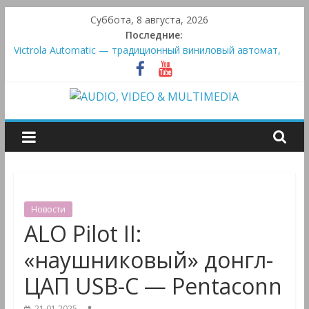
Skip
Суббота, 8 августа, 2026
to
Последние:
content
Victrola Automatic — традиционный виниловый автомат,
дополненный Bluetooth
Активная система Meridian Ellipse: платформа R2 Electronics
Platform и программное ядро Atlas Ellipse
AUDIO,
Bluetooth-колонки Marshall Emberton III и Willen II:
крикливые и выносливые
Преамп Schiit Saga 2: лестничная громкость, пассивный или
VIDEO
активный класс А
&
Новости
MULTIMEDIA
ALO Pilot II:
«наушниковый» донгл-
Аудио,
ЦАП USB-C — Pentaconn
Видео
&
21.01.2025