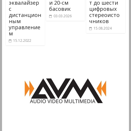
эквалайзер
и 20-см
т до шести
с
басовик
цифровых
дистанцион
стереоисто
03.03.2026
ным
чников
управление
15.08.2024
м
15.12.2022