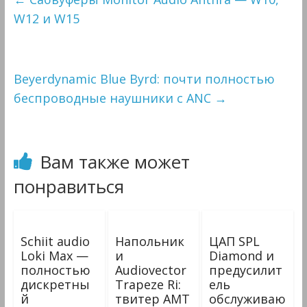
W12 и W15
Beyerdynamic Blue Byrd: почти полностью
беспроводные наушники с ANC
→
Вам также может
понравиться
Schiit audio
Напольник
ЦАП SPL
Loki Max —
и
Diamond и
полностью
Audiovector
предусилит
дискретны
Trapeze Ri:
ель
й
твитер AMT
обслуживаю