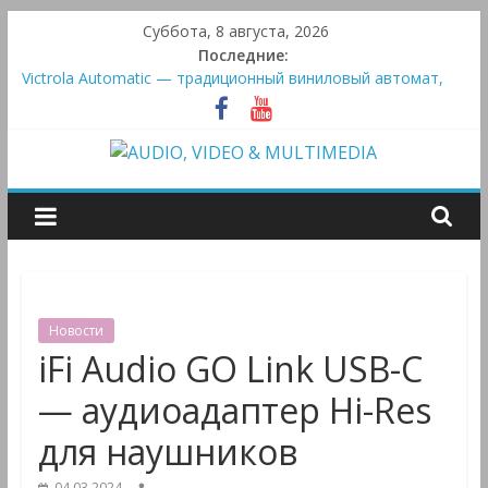
Skip
Суббота, 8 августа, 2026
to
Последние:
content
Victrola Automatic — традиционный виниловый автомат,
дополненный Bluetooth
Активная система Meridian Ellipse: платформа R2 Electronics
Platform и программное ядро Atlas Ellipse
AUDIO,
Bluetooth-колонки Marshall Emberton III и Willen II:
крикливые и выносливые
Преамп Schiit Saga 2: лестничная громкость, пассивный или
VIDEO
активный класс А
&
Новости
MULTIMEDIA
iFi Audio GO Link USB-C
— аудиоадаптер Hi-Res
Аудио,
для наушников
Видео
&
04.03.2024