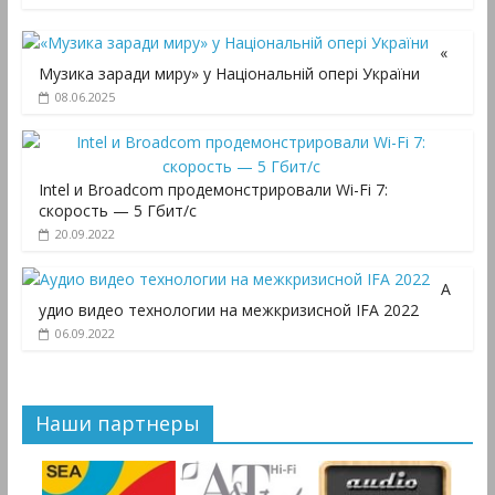
«
Музика заради миру» у Національній опері України
08.06.2025
Intel и Broadcom продемонстрировали Wi-Fi 7:
скорость — 5 Гбит/с
20.09.2022
А
удио видео технологии на межкризисной IFA 2022
06.09.2022
Наши партнеры