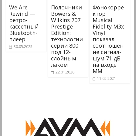
We Are
Полочники
Фонокорре
Rewind —
Bowers &
ктор
ретро-
Wilkins 707
Musical
кассетный
Prestige
Fidelity M3x
Bluetooth-
Edition:
Vinyl
плеер
технологии
показал
серии 800
соотношен
30.05.2025
под 12-
ие сигнал-
слойным
шум 71 дБ
лаком
на входе
MM
22.01.2026
11.05.2021