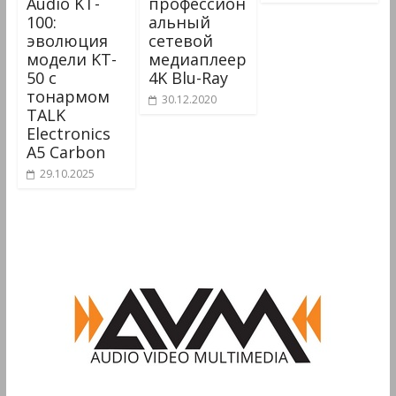
Audio KT-
профессион
100:
альный
эволюция
сетевой
модели KT-
медиаплеер
50 с
4K Blu-Ray
тонармом
30.12.2020
TALK
Electronics
A5 Carbon
29.10.2025