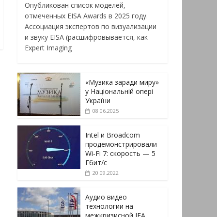
Опубликован список моделей,
отмеченных EISA Awards в 2025 году.
Ассоциация экспертов по визуализации
и звуку EISA (расшифровывается, как
Expert Imaging
«Музика заради миру»
у Національній опері
України
08.06.2025
Intel и Broadcom
продемонстрировали
Wi-Fi 7: скорость — 5
Гбит/с
20.09.2022
Аудио видео
технологии на
межкризисной IFA