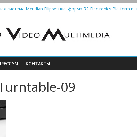
ая система Meridian Ellipse: платформа R2 Electronics Platform и 
oth-колонки Marshall Emberton III и Willen II: крикливые и выносл
 Schiit Saga 2: лестничная громкость, пассивный или активный к
ola Automatic — традиционный виниловый автомат, дополненный 
РЕССУМ
КОНТАКТЫ
-Turntable-09