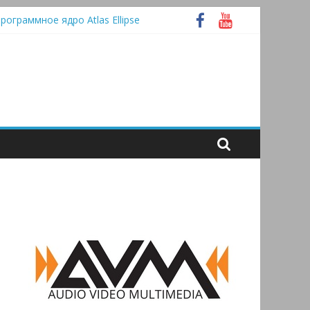
программное ядро Atlas Ellipse
ивые
ласс А
Bluetooth