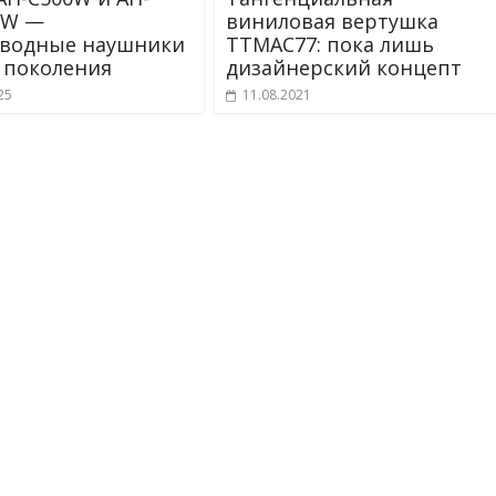
CW —
виниловая вертушка
оводные наушники
TTMAC77: пока лишь
 поколения
дизайнерский концепт
25
11.08.2021