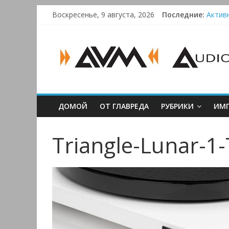
Skip
Воскресенье, 9 августа, 2026
Последние:
Активн
to
Blueto
content
AUDIO,
Преамп
Victr
VIDEO
&
ДОМОЙ
ОТ ГЛАВРЕДА
РУБРИКИ
ИМП
MULTIMEDIA
Triangle-Lunar-1
Аудио,
Видео
&
Мультимедиа