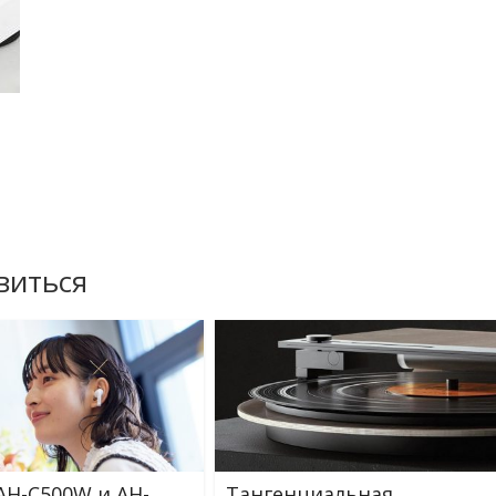
виться
AH-C500W и AH-
Тангенциальная