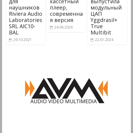
для
кассетный
выпустила
наушников
плеер,
модульный
Riviera Audio
современна
ЦАП
Laboratories
я версия
Yggdrasil+
SRL AIC10-
True
24.06.2026
BAL
Multibit
29.10.2021
22.01.2024