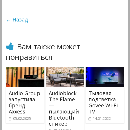
&
Мультимедиа
← Назад
Вам также может
понравиться
Audio Group
Audioblock
Тыловая
запустила
The Flame
подсветка
бренд
—
Govee Wi-Fi
Axxess
пылающий
TV
Bluetooth-
05.02.2025
14.01.2022
спикер