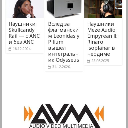
Наушники
Вслед за
Наушники
Skullcandy
флагмански
Meze Audio
Rail — с ANC
м Leonidas у
Empyrean II:
и без ANC
Pilium
Rinaro
вышел
Isoplanar в
18.12.2024
интегральн
неодиме
ик Odysseus
23.06.2025
31.12.2020