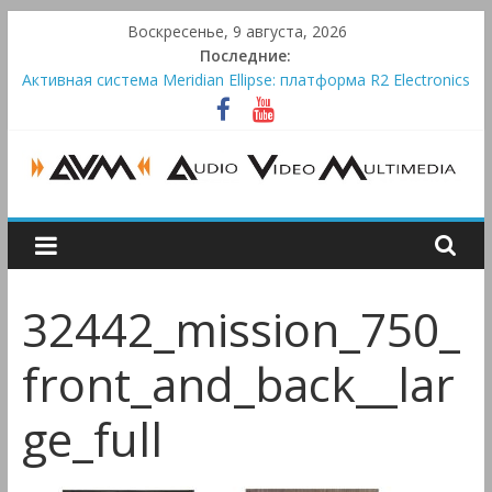
Skip
Воскресенье, 9 августа, 2026
to
Последние:
content
Активная система Meridian Ellipse: платформа R2 Electronics
Platform и программное ядро Atlas Ellipse
Bluetooth-колонки Marshall Emberton III и Willen II:
крикливые и выносливые
Преамп Schiit Saga 2: лестничная громкость, пассивный или
активный класс А
AUDIO,
Victrola Automatic — традиционный виниловый автомат,
дополненный Bluetooth
VIDEO
32442_mission_750_
&
front_and_back__lar
MULTIMEDIA
ge_full
Аудио,
Видео