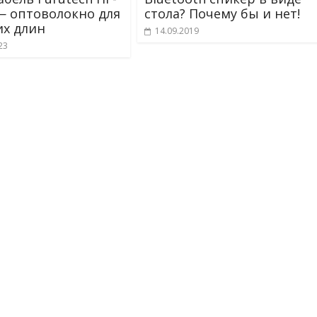
— оптоволокно для
стола? Почему бы и нет!
х длин
14.09.2019
23