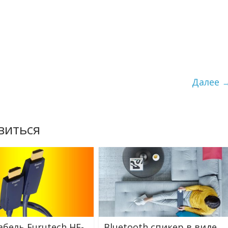
Далее 
виться
абель Furutech HF-
Bluetooth спикер в виде