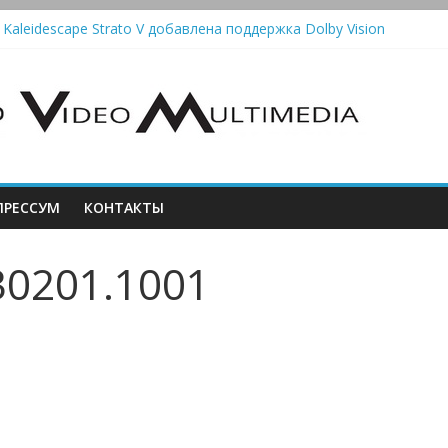
 Kaleidescape Strato V добавлена поддержка Dolby Vision
олонки Marshall Emberton III и Willen II: крикливые и выносливые
iit Saga 2: лестничная громкость, пассивный или активный класс 
utomatic — традиционный виниловый автомат, дополненный Bluet
стема Meridian Ellipse: платформа R2 Electronics Platform и прогр
РЕССУМ
КОНТАКТЫ
30201.1001