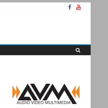
А
ooth
аммное ядро Atlas Ellipse