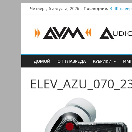
Skip
Четверг, 6 августа, 2026
Последние:
В 4K-плеер
to
Bluetooth-к
content
AUDIO,
Преамп Sch
Victrola A
Активная си
VIDEO
&
ДОМОЙ
ОТ ГЛАВРЕДА
РУБРИКИ
ИМП
MULTIMEDIA
ELEV_AZU_070_2
Аудио,
Видео
&
Мультимедиа