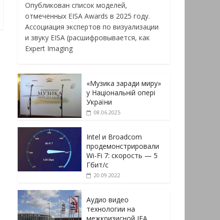
Опубликован список моделей,
отмеченных EISA Awards в 2025 году.
Ассоциация экспертов по визуализации
и звуку EISA (расшифровывается, как
Expert Imaging
«Музика заради миру»
у Національній опері
України
08.06.2025
Intel и Broadcom
продемонстрировали
Wi-Fi 7: скорость — 5
Гбит/с
20.09.2022
Аудио видео
технологии на
межкризисной IFA