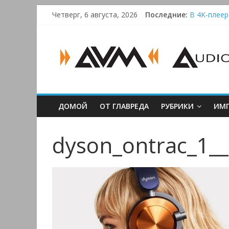
Skip
Четверг, 6 августа, 2026
Последние:
В 4K-плеер
to
Bluetooth-к
content
AUDIO,
Преамп Sch
Victrola A
Активная си
VIDEO
&
ДОМОЙ
ОТ ГЛАВРЕДА
РУБРИКИ
ИМП
MULTIMEDIA
dyson_ontrac_1__
Аудио,
Видео
&
Мультимедиа