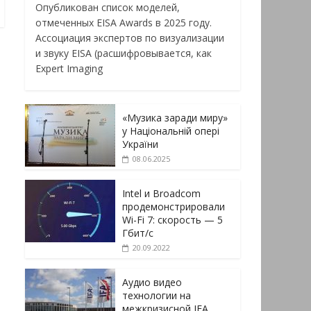
Опубликован список моделей,
отмеченных EISA Awards в 2025 году.
Ассоциация экспертов по визуализации
и звуку EISA (расшифровывается, как
Expert Imaging
«Музика заради миру»
у Національній опері
України
08.06.2025
Intel и Broadcom
продемонстрировали
Wi-Fi 7: скорость — 5
Гбит/с
20.09.2022
Аудио видео
технологии на
межкризисной IFA