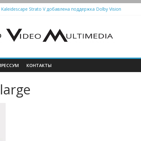
 Kaleidescape Strato V добавлена поддержка Dolby Vision
олонки Marshall Emberton III и Willen II: крикливые и выносливые
iit Saga 2: лестничная громкость, пассивный или активный класс 
utomatic — традиционный виниловый автомат, дополненный Bluet
стема Meridian Ellipse: платформа R2 Electronics Platform и прогр
РЕССУМ
КОНТАКТЫ
large