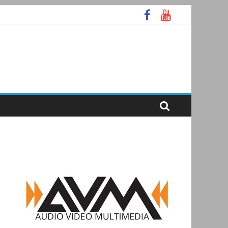
А
ooth
аммное ядро Atlas Ellipse