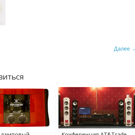
Далее 
виться
 ламповый
Конференция AT&Trade