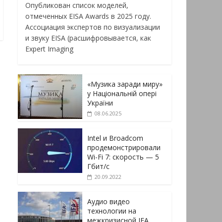
Опубликован список моделей,
отмеченных EISA Awards в 2025 году.
Ассоциация экспертов по визуализации
и звуку EISA (расшифровывается, как
Expert Imaging
«Музика заради миру»
у Національній опері
України
08.06.2025
Intel и Broadcom
продемонстрировали
Wi-Fi 7: скорость — 5
Гбит/с
20.09.2022
Аудио видео
технологии на
межкризисной IFA