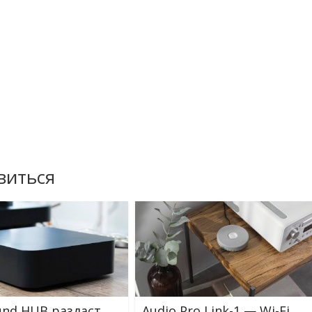
виться
und HUB раздаст
Audio Pro Link-1 — Wi-Fi