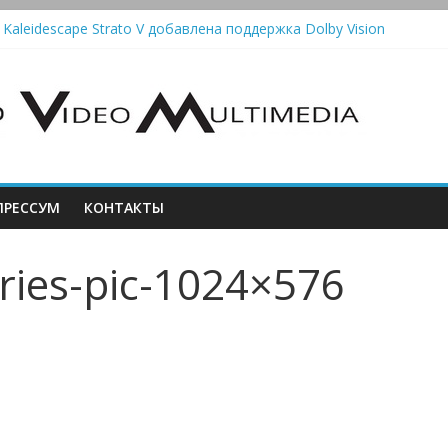
 Kaleidescape Strato V добавлена поддержка Dolby Vision
олонки Marshall Emberton III и Willen II: крикливые и выносливые
iit Saga 2: лестничная громкость, пассивный или активный класс 
utomatic — традиционный виниловый автомат, дополненный Bluet
стема Meridian Ellipse: платформа R2 Electronics Platform и прогр
РЕССУМ
КОНТАКТЫ
ories-pic-1024×576