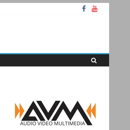
А
ooth
аммное ядро Atlas Ellipse