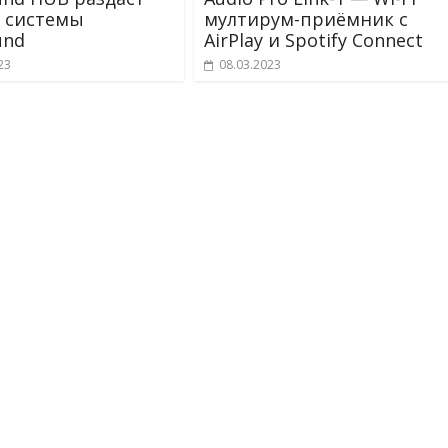
а системы
мултирум-приёмник c
und
AirPlay и Spotify Connect
23
08.03.2023