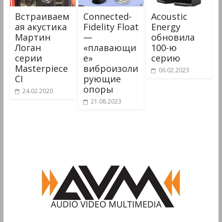
Встраиваем
Connected-
Acoustic
ая акустика
Fidelity Float
Energy
Мартин
—
обновила
Логан
«плавающи
100-ю
серии
е»
серию
Masterpiece
виброизоли
06.02.2023
CI
рующие
опоры
24.02.2020
21.08.2023