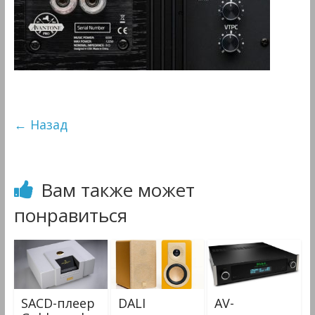
&
Мультимедиа
← Назад
Вам также может
понравиться
SACD-плеер
DALI
AV-