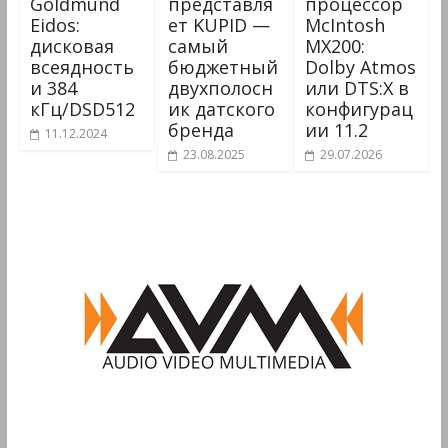
Goldmund
представля
процессор
Eidos:
ет KUPID —
McIntosh
дисковая
самый
MX200:
всеядность
бюджетный
Dolby Atmos
и 384
двухполосн
или DTS:X в
кГц/DSD512
ик датского
конфигурац
бренда
ии 11.2
11.12.2024
23.08.2025
29.07.2026