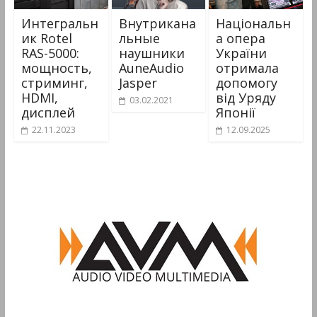
Интегральн
Внутрикана
Національн
ик Rotel
льные
а опера
RAS-5000:
наушники
України
мощность,
AuneAudio
отримала
стриминг,
Jasper
допомогу
HDMI,
від Уряду
03.02.2021
дисплей
Японії
22.11.2023
12.09.2025