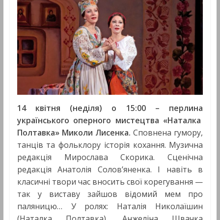
14 квітня (неділя) о 15:00 –
перлин
а
українського
оперного
мистецтва
«Наталка
Полтавка» Миколи Лисенка
.
Сповнена гумору,
танців та фольклору історія кохання. Музична
редакція Мирослава Скорика. Сценічна
редакція Анатолія Солов’яненка. І навіть в
класичні твори час вносить свої корегування —
так у виставу зайшов відомий мем про
паляницю… У ролях: Наталія Николаїшин
(Наталка Полтавка), Анжеліна Швачка