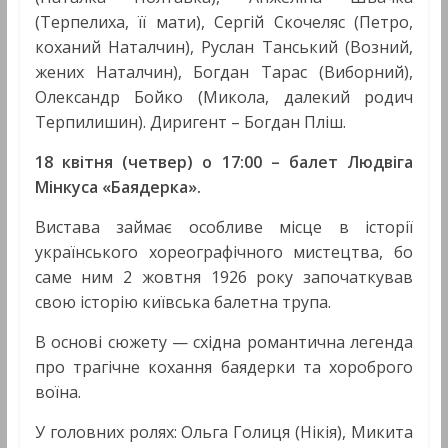
(Терпелиха, її мати), Сергій Скочеляс (Петро,
коханий Наталчин), Руслан Танський (Возний,
жених Наталчин), Богдан Тарас (Виборний),
Олександр Бойко (Микола, далекий родич
Терпилишин). Диригент – Богдан Пліш.
18 квітня (четвер) о
17:00 –
балет Людвіга
Мінкуса «Баядерка».
Вистава займає особливе місце в історії
українського хореографічного мистецтва, бо
саме ним 2 жовтня 1926 року започаткував
свою історію київська балетна трупа.
В основі сюжету — східна романтична легенда
про трагічне кохання баядерки та хороброго
воїна.
У головних ролях: Ольга Голиця (Нікія), Микита