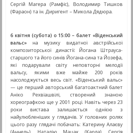
Сергій Магера (Рамфіс), Володимир Тишков
(Фараон) та ін. Диригент – Микола Дядюра.
6 квітня (субота) о 15:00 –
балет «Віденський
вальс»
на музику видатної австрійської
композиторської династії: Йогана Штрауса-
старшого та його синів Йогана-сина та Йозефа,
які подарували світу неповторні мелодії
вальсу, якими вже майже 200 років
насолоджується весь світ. «Віденський вальс»
— це перший авторський багатоактний балет
Аніко Рехвіашвілі, створений знаною
хореографкою ще у 2001 році. Навіть через 23
роки вистава залишається однією з
найулюбленіших у глядачів. У головних ролях
цього разу глядачі побачать: Катерину Алаєву
(Аннель), Наталію Мацак (Карла), Сергія