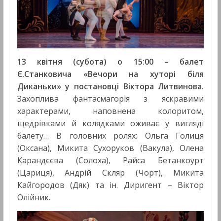
13 квітня (субота) о 15:00 – балет
Є.Станковича «Вечори на хуторі біля
Диканьки» у постановці Віктора Литвинова.
Захоплива фантасмагорія з яскравими
характерами, наповнена колоритом,
щедрівками й колядками оживає у вигляді
балету… В головних ролях: Ольга Голиця
(Оксана), Микита Сухоруков (Вакула), Олена
Карандєєва (Солоха), Райса Бетанкоурт
(Цариця), Андрій Скляр (Чорт), Микита
Кайгородов (Дяк) та ін. Диригент – Віктор
Олійник.