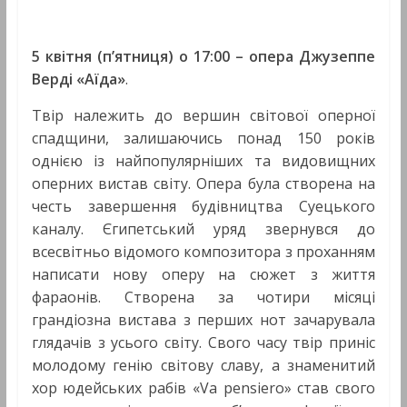
5 квітня (п’ятниця) о 17:00 –
опера Джузеппе
Верді «Аїда»
.
Твір належить до вершин світової оперної
спадщини, залишаючись понад 150 років
однією із найпопулярніших та видовищних
оперних вистав світу. Опера була створена на
честь завершення будівництва Суецького
каналу. Єгипетський уряд звернувся до
всесвітньо відомого композитора з проханням
написати нову оперу на сюжет з життя
фараонів. Створена за чотири місяці
грандіозна вистава з перших нот зачарувала
глядачів з усього світу. Свого часу твір приніс
молодому генію світову славу, а знаменитий
хор юдейських рабів «Va pensiero» став свого