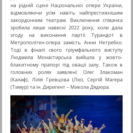
на рідній сцені Національної опери України,
відмовляючи усім навіть найпрестижнішим
закордонним театрам. Виключення співачка
зробила лише навесні 2022 року, коли дала
згоду на виконання партії Турандот в
Метрополітен-опера замість Анни Нетребко.
Тоді в фіналі свого тріумфального виступу
Людмила Монастирська вийшла у жовто-
блакитному прапорі під овації залу. Також в
головних ролях заявлені: Олег Злакоман
(Калаф), Лілія Гревцова (Лю), Сергій Магера
(Тимур) та ін. Диригент – Микола Дядюра.