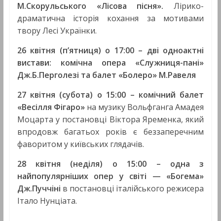
М.Скорульського «Лісова пісня».
Лірико-
драматична історія кохання за мотивами
твору Лесі Українки.
26 квітня (п’ятниця) о 17:00 –
дві одноактні
вистави: комічна опера «Служниця-пані»
Дж.Б.Перголезі та балет «Болеро» М.Равеля
27 квітня (субота) о 15:00 –
комічний балет
«Весілля Фігаро»
на музику Вольфганга Амадея
Моцарта у постановці Віктора Яременка, який
впродовж багатьох років є беззаперечним
фаворитом у київських глядачів.
28 квітня
(
неділя
) о 1
5
:00
– одна з
найпопулярніших опер у світі — «Богема»
Дж.Пуччіні
в постановці італійського режисера
Італо Нунціата.