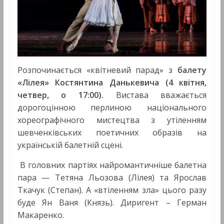
Розпочинається «квітневий парад» з
балету
«Лілея» Костянтина Данькевича (4 квітня,
четвер, о 17:00).
Вистава вважається
дорогоцінною перлиною національного
хореографічного мистецтва з утіленням
шевченківських поетичних образів на
українській балетній сцені.
В головних партіях найромантичніше балетна
пара — Тетяна Льозова (Лілея) та Ярослав
Ткачук (Степан). А «втіленням зла» цього разу
буде Ян Ваня (Князь). Диригент – Герман
Макаренко.