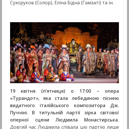
Сухоруков (Солор), Еліна Бідна (Гамзаті) та ін.
19 квітня (п’ятниця) о 17:00 – опера
«Турандот»,
яка стала лебединою піснею
в
идатного
італійського композитора Дж.
Пуччіні
. В титульній партії зірка світової
оперної сцени Людмила Монастирська.
Довгий час Людмила співала цю партію лише