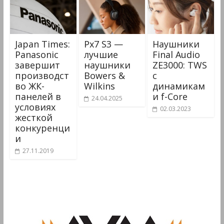
Japan Times:
Px7 S3 —
Наушники
Panasonic
лучшие
Final Audio
завершит
наушники
ZE3000: TWS
производст
Bowers &
с
во ЖК-
Wilkins
динамикам
панелей в
и f-Core
24.04.2025
условиях
02.03.2023
жесткой
конкуренци
и
27.11.2019