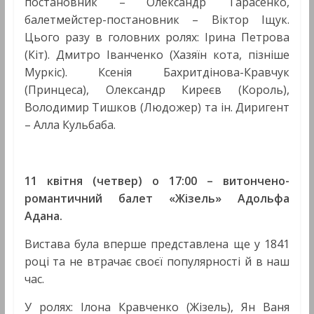
постановник – Олександр Тарасенко,
балетмейстер-постановник – Віктор Іщук.
Цього разу в головних ролях: Ірина Петрова
(Кіт). Дмитро Іванченко (Хазяїн кота, пізніше
Муркіс). Ксенія Бахритдінова-Кравчук
(Принцеса), Олександр Киреєв (Король),
Володимир Тишков (Людожер) та ін. Диригент
– Алла Кульбаба.
11 квітня (четвер) о 17:00 –
витончено-
романтичний балет «Ж
і
зель» А
дольфа
Адана.
Вистава була вперше представлена ще у 1841
році та не втрачає своєї популярності й в наш
час.
У ролях: Ілона Кравченко (Жізель), Ян Ваня