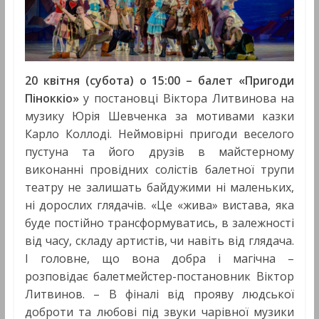
20 квітня (субота) о 15:00 –
балет «Пригоди
Піноккіо»
у постановці Віктора Литвинова на
музику Юрія Шевченка за мотивами казки
Карло Коллоді. Неймовірні пригоди веселого
пустуна та його друзів в майстерному
виконанні провідних солістів балетної трупи
театру не залишать байдужими ні маленьких,
ні дорослих глядачів. «Це «жива» вистава, яка
буде постійно трансформуватись, в залежності
від часу, складу артистів, чи навіть від глядача.
І головне, що вона добра і магічна –
розповідає балетмейстер-постановник Віктор
Литвинов. – В фіналі від прояву людської
доброти та любові під звуки чарівної музики