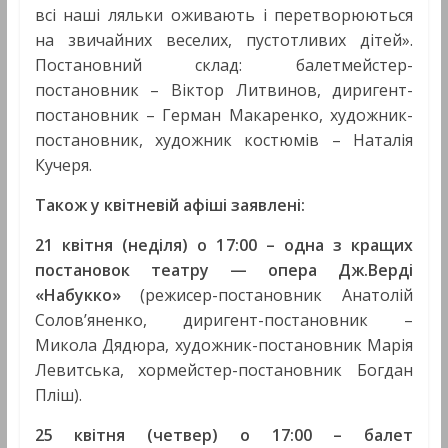
всі наші ляльки оживають і перетворюються
на звичайних веселих, пустотливих дітей».
Постановний склад: балетмейстер-
постановник – Віктор Литвинов, диригент-
постановник – Герман Макаренко, художник-
постановник, художник костюмів – Наталія
Кучеря.
Також у квітневій афіші заявлені:
21 квітня
(
неділя
) о 1
7
:00
–
одна з кращих
постановок театру — опера Дж.Верді
«Набукко»
(режисер-постановник Анатолій
Солов’яненко, диригент-постановник –
Микола Дядюра, художник-постановник Марія
Левитська, хормейстер-постановник Богдан
Пліш).
25 квітня (четвер) о
17:00 –
балет