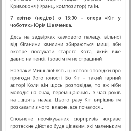
Кривоконя (Франц, композитор) та ін.
7 квітня (неділя) о 15:00 – опера «Кіт у
чоботях» Юрія Шевченка.
Десь на задвірках казкового палацу, вільної
від біганини хвилини збираються миші, аби
вкотре послухати старого Кота, який вже
давно на пенсії, і зовсім їм не страшний.
Навпаки! Миші люблять ці котові оповідки про
пригоди його юності. Бо Кіт – такий гарний
актор! Коли він щось розповідає, то аж ніби
молодіє на очах, переміщаючись в часі років
на …дцять назад. Цього разу Кіт вирішив їм
розказати з чого, власне, все почалося…
Сповнене неочікуваних сюрпризів яскраве
гротескне дійство буде цікавим, які маленьким