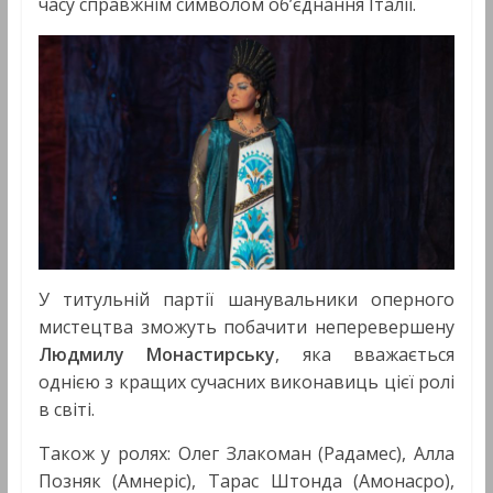
часу справжнім символом об’єднання Італії.
У титульній партії шанувальники оперного
мистецтва зможуть побачити неперевершену
Людмилу Монастирську
, яка вважається
однією з кращих сучасних виконавиць цієї ролі
в світі.
Також у ролях: Олег Злакоман (Радамес), Алла
Позняк (Амнеріс), Тарас Штонда (Амонасро),