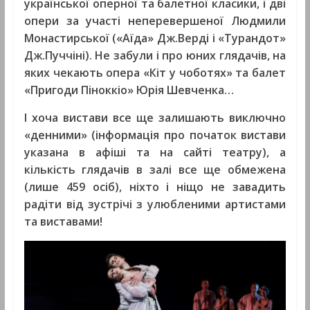
української оперної та балетної класики, і дві
опери за участі неперевершеної Людмили
Монастирської («Аїда» Дж.Верді і «Турандот»
Дж.Пуччіні). Не забули і про юних глядачів, на
яких чекають опера «Кіт у чоботях» та балет
«Пригоди Піноккіо» Юрія Шевченка…
І хоча вистави все ще залишають виключно
«денними» (інформація про початок вистави
указана в афіші та на сайті театру), а
кількість глядачів в залі все ще обмежена
(лише 459 осіб), ніхто і ніщо не завадить
радіти від зустрічі з улюбленими артистами
та виставами!