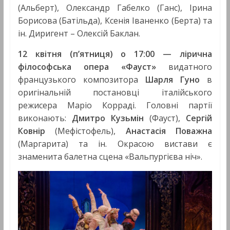
(Альберт), Олександр Габелко (Ганс), Ірина
Борисова (Батільда), Ксенія Іваненко (Берта) та
ін. Диригент – Олексій Баклан.
12 квітня (п’ятниця) о 17:00 — лірична
філософська опера
«Фауст»
видатного
французького композитора
Шарля Гуно
в
оригінальній постановці італійського
режисера Маріо Корраді. Головні партії
виконають:
Дмитро Кузьмін
(Фауст),
Сергій
Ковнір
(Мефістофель),
Анастасія Поважна
(Маргарита) та ін. Окрасою вистави є
знаменита балетна сцена «Вальпургієва ніч».