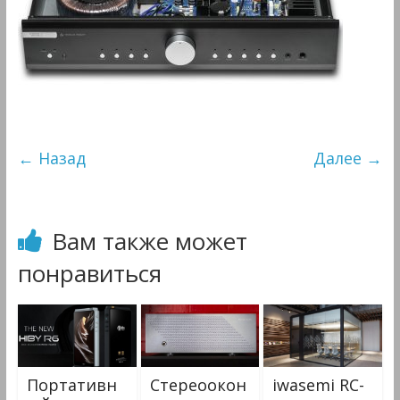
&
Мультимедиа
← Назад
Далее →
Вам также может
понравиться
Портативн
Стереоокон
iwasemi RC-