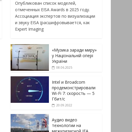
Опубликован список моделей,
отмеченных EISA Awards в 2025 году.
Ассоциация экспертов по визуализации
и звуку EISA (расшифровывается, как
Expert Imaging
«Музика заради миру»
у Національній опері
України
08.06.2025
Intel и Broadcom
продемонстрировали
Wi-Fi 7: скорость — 5
Гбит/с
20.09.2022
Аудио видео
технологии на
межкризисной IFA