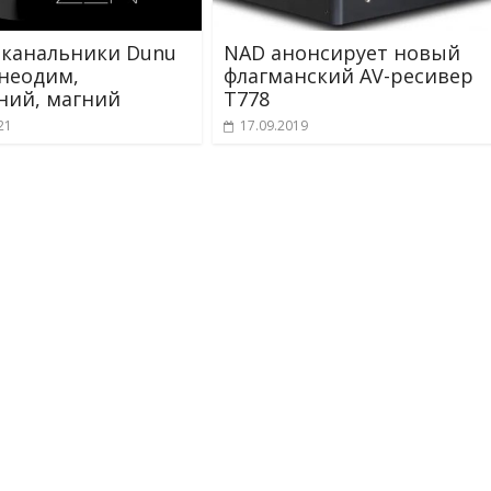
канальники Dunu
NAD анонсирует новый
неодим,
флагманский AV-ресивер
ий, магний
T778
21
17.09.2019