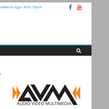
раммное ядро Atlas Ellipse
 А
tooth
_