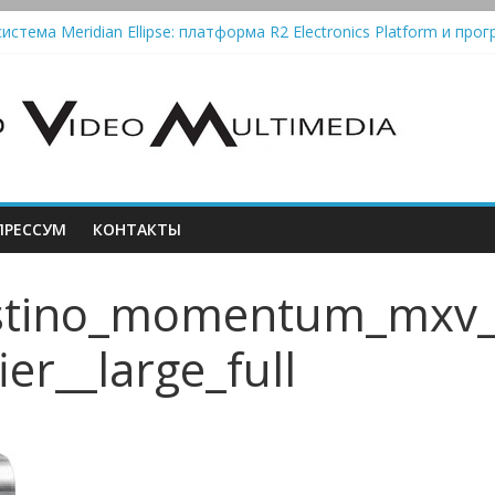
истема Meridian Ellipse: платформа R2 Electronics Platform и прог
колонки Marshall Emberton III и Willen II: крикливые и выносливые
iit Saga 2: лестничная громкость, пассивный или активный класс
Automatic — традиционный виниловый автомат, дополненный Blue
РЕССУМ
КОНТАКТЫ
stino_momentum_mxv
er__large_full