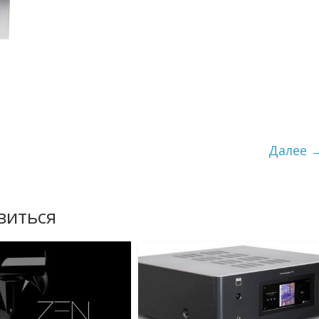
Далее 
виться