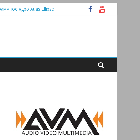
раммное ядро Atlas Ellipse
 А
tooth