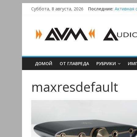
Skip
Суббота, 8 августа, 2026
Последние:
Активная с
to
Bluetooth-
content
AUDIO,
Преамп Sch
Victrola 
VIDEO
&
ДОМОЙ
ОТ ГЛАВРЕДА
РУБРИКИ
ИМП
MULTIMEDIA
maxresdefault
Аудио,
Видео
&
Мультимедиа