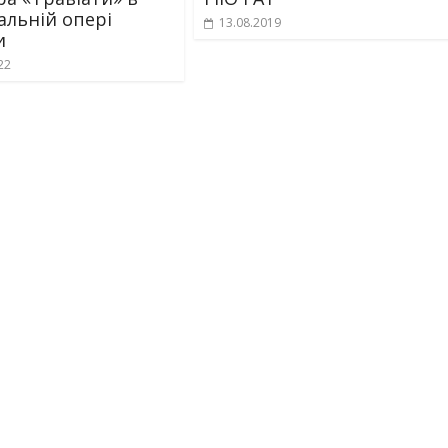
альній опері
13.08.2019
и
22