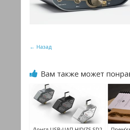
← Назад
Вам также может понра
Донгл USB-ЦАП HIDIZS SD2
Прем’є