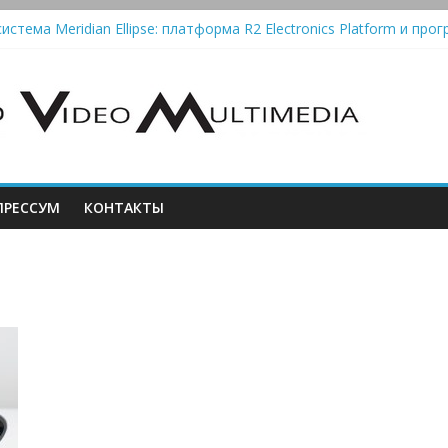
истема Meridian Ellipse: платформа R2 Electronics Platform и прог
колонки Marshall Emberton III и Willen II: крикливые и выносливые
iit Saga 2: лестничная громкость, пассивный или активный класс
Automatic — традиционный виниловый автомат, дополненный Blue
РЕССУМ
КОНТАКТЫ