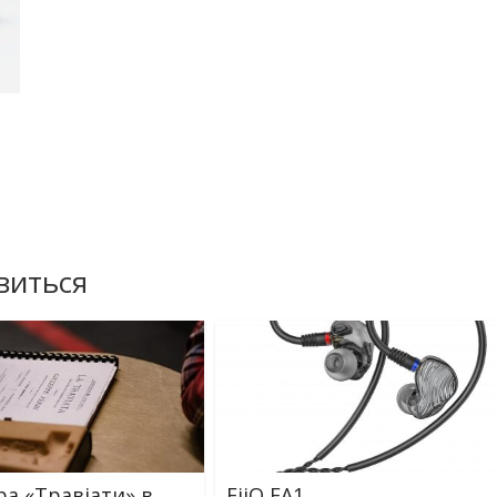
виться
ра «Травіати» в
FiiO FA1