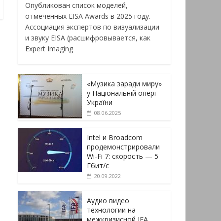
Опубликован список моделей,
отмеченных EISA Awards в 2025 году.
Ассоциация экспертов по визуализации
и звуку EISA (расшифровывается, как
Expert Imaging
«Музика заради миру»
у Національній опері
України
08.06.2025
Intel и Broadcom
продемонстрировали
Wi-Fi 7: скорость — 5
Гбит/с
20.09.2022
Аудио видео
технологии на
межкризисной IFA