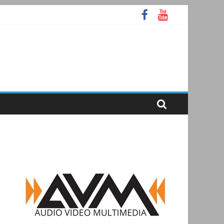
А
ooth
аммное ядро Atlas Ellipse