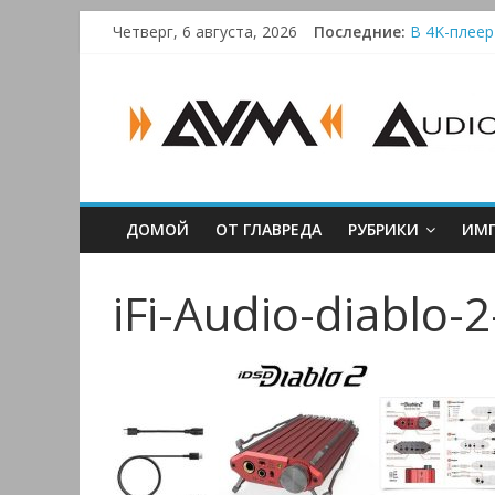
Skip
Четверг, 6 августа, 2026
Последние:
В 4K-плеер
to
Bluetooth-к
content
AUDIO,
Преамп Sch
Victrola A
Активная си
VIDEO
&
ДОМОЙ
ОТ ГЛАВРЕДА
РУБРИКИ
ИМП
MULTIMEDIA
iFi-Audio-diablo-2
Аудио,
Видео
&
Мультимедиа