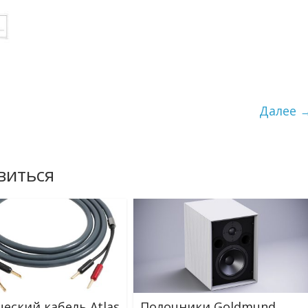
Далее 
виться
ческий кабель Atlas
Полочники Goldmund