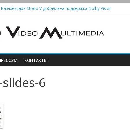
 Kaleidescape Strato V добавлена поддержка Dolby Vision
олонки Marshall Emberton III и Willen II: крикливые и выносливые
iit Saga 2: лестничная громкость, пассивный или активный класс 
utomatic — традиционный виниловый автомат, дополненный Bluet
стема Meridian Ellipse: платформа R2 Electronics Platform и прогр
РЕССУМ
КОНТАКТЫ
-slides-6