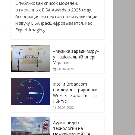
Опубликован список моделей,
отмеченных EISA Awards в 2025 году.
Ассоциация экспертов по визуализации
и звуку EISA (расшифровывается, как
Expert Imaging
«Музика заради миру»
у Національній опері
України
08.06.2025
Intel и Broadcom
продемонстрировали
Wi-Fi 7: скорость — 5
Гбит/с
20.09.2022
Аудио видео
технологии на
межкризисной IFA