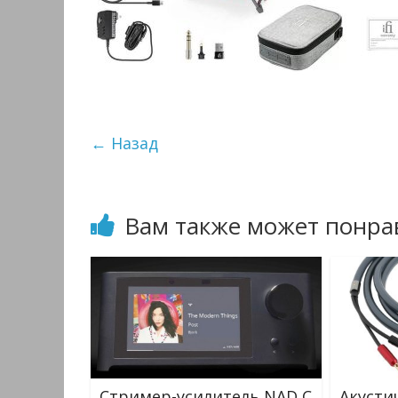
← Назад
Вам также может понра
Стример-усилитель NAD C
Акусти