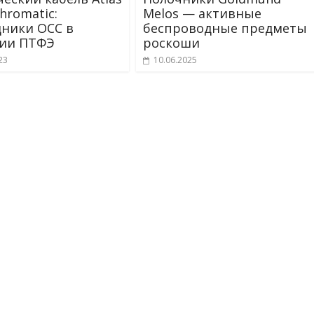
chromatic:
Melos — активные
ники OCC в
беспроводные предметы
ции ПТФЭ
роскоши
23
10.06.2025