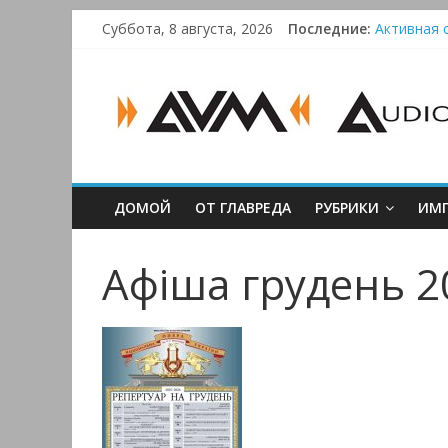
Skip
Суббота, 8 августа, 2026
Последние:
Активная с
to
Bluetooth-
content
AUDIO,
Преамп Sch
Victrola 
VIDEO
&
ДОМОЙ
ОТ ГЛАВРЕДА
РУБРИКИ
ИМП
MULTIMEDIA
Афіша грудень 2
Аудио,
Видео
&
Мультимедиа