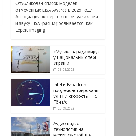
Опубликован список моделей,
отмеченных EISA Awards в 2025 году.
Ассоциация экспертов по визуализации
и звуку EISA (расшифровывается, как
Expert Imaging
«Музика заради миру»
у Національній опері
України
08.06.2025
Intel и Broadcom
продемонстрировали
Wi-Fi 7: скорость — 5
Гбит/с
20.09.2022
Аудио видео
технологии на
межкризисной IFA