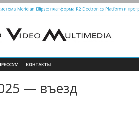
истема Meridian Ellipse: платформа R2 Electronics Platform и прог
колонки Marshall Emberton III и Willen II: крикливые и выносливые
iit Saga 2: лестничная громкость, пассивный или активный класс
Automatic — традиционный виниловый автомат, дополненный Blue
РЕССУМ
КОНТАКТЫ
025 — въезд