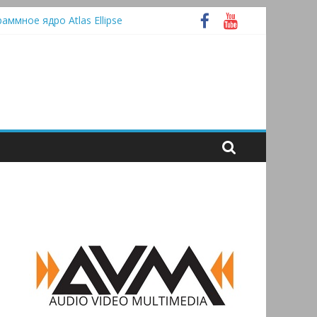
раммное ядро Atlas Ellipse
 А
tooth