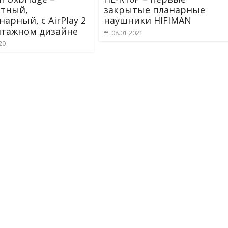
тный,
закрытые планарные
арный, с AirPlay 2
наушники HIFIMAN
нтажном дизайне
08.01.2021
20