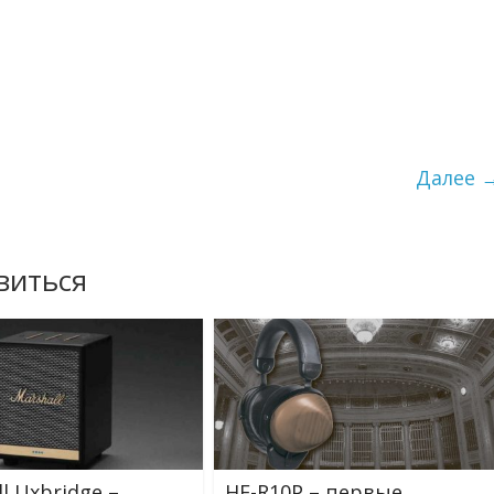
Далее 
виться
l Uxbridge –
HE-R10P – первые