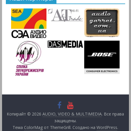
Копирайт © 2026
AUDIO, VIDEO & MULTIMEDIA
. Все права
защищены.
Тема
ColorMag
от ThemeGrill. Создано на
WordPress
.