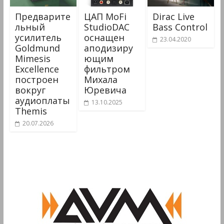
Предварите
ЦАП MoFi
Dirac Live
льный
StudioDAC
Bass Control
усилитель
оснащен
23.04.2020
Goldmund
аподизиру
Mimesis
ющим
Excellence
фильтром
построен
Михала
вокруг
Юревича
аудиоплаты
13.10.2025
Themis
20.07.2026