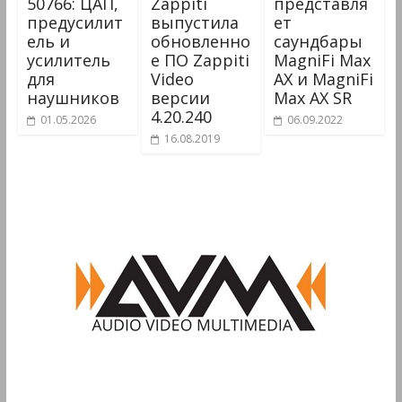
50766: ЦАП,
Zappiti
представля
предусилит
выпустила
ет
ель и
обновленно
саундбары
усилитель
е ПО Zappiti
MagniFi Max
для
Video
AX и MagniFi
наушников
версии
Max AX SR
4.20.240
01.05.2026
06.09.2022
16.08.2019