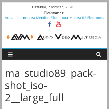
Skip
Пятница, 7 августа, 2026
to
Последние:
content
Активная система Meridian Ellipse: платформа R2 Electronics
Platform и программное ядро Atlas Ellipse
Bluetooth-колонки Marshall Emberton III и Willen II:
крикливые и выносливые
Преамп Schiit Saga 2: лестничная громкость, пассивный или
активный класс А
AUDIO,
Victrola Automatic — традиционный виниловый автомат,
дополненный Bluetooth
VIDEO
ma_studio89_pack-
&
shot_iso-
MULTIMEDIA
2__large_full
Аудио,
Видео