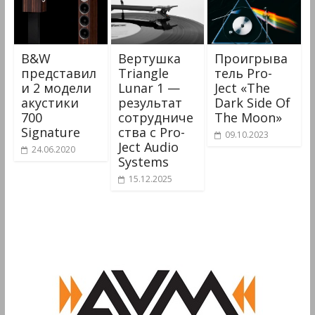
B&W
Вертушка
Проигрыва
представил
Triangle
тель Pro-
и 2 модели
Lunar 1 —
Ject «The
акустики
результат
Dark Side Of
700
сотрудниче
The Moon»
Signature
ства с Pro-
09.10.2023
Ject Audio
24.06.2020
Systems
15.12.2025