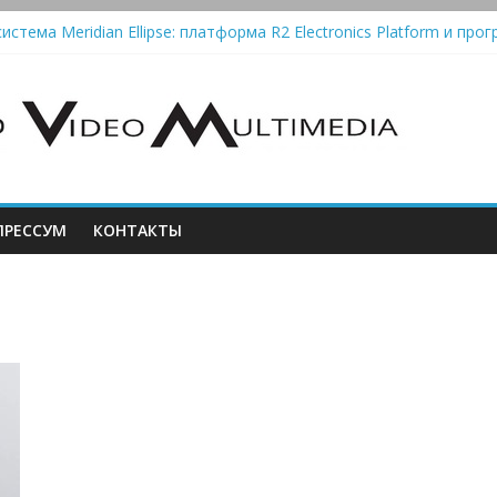
истема Meridian Ellipse: платформа R2 Electronics Platform и прог
колонки Marshall Emberton III и Willen II: крикливые и выносливые
iit Saga 2: лестничная громкость, пассивный или активный класс
Automatic — традиционный виниловый автомат, дополненный Blue
РЕССУМ
КОНТАКТЫ