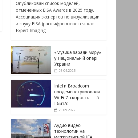
Опубликован список моделей,
отмеченных EISA Awards в 2025 году.
Ассоциация экспертов по визуализации
и звуку EISA (расшифровывается, как
Expert Imaging
«Музика заради миру»
у Національній опері
України
08.06.2025
Intel и Broadcom
продемонстрировали
Wi-Fi 7: скорость — 5
Гбит/с
20.09.2022
Аудио видео
технологии на
межкризисной IFA