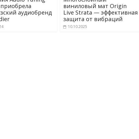
a приобрела
виниловый мат Origin
зский аудиобренд
Live Strata — эффективная
rdier
защита от вибраций
24
10.10.2025