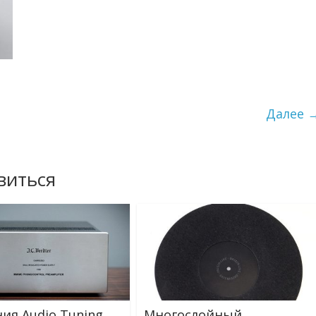
Далее 
виться
ия Audio Tuning
Многослойный