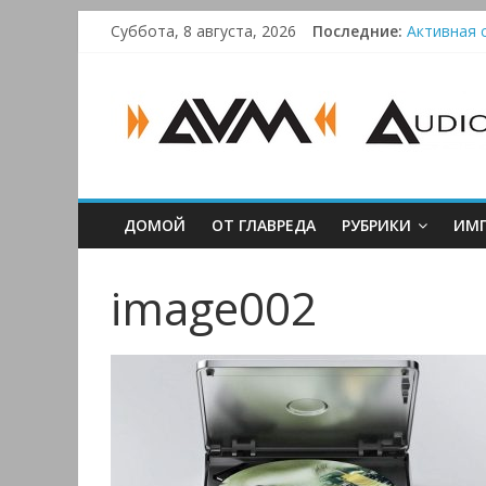
Skip
Суббота, 8 августа, 2026
Последние:
Активная с
to
Bluetooth-
content
AUDIO,
Преамп Sch
Victrola 
VIDEO
&
ДОМОЙ
ОТ ГЛАВРЕДА
РУБРИКИ
ИМП
MULTIMEDIA
image002
Аудио,
Видео
&
Мультимедиа