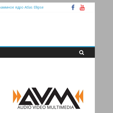
раммное ядро Atlas Ellipse
 А
tooth