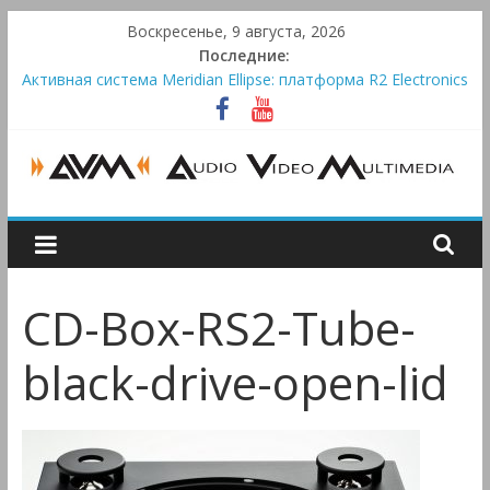
Skip
Воскресенье, 9 августа, 2026
to
Последние:
content
Активная система Meridian Ellipse: платформа R2 Electronics
Platform и программное ядро Atlas Ellipse
Bluetooth-колонки Marshall Emberton III и Willen II:
крикливые и выносливые
Преамп Schiit Saga 2: лестничная громкость, пассивный или
активный класс А
AUDIO,
Victrola Automatic — традиционный виниловый автомат,
дополненный Bluetooth
VIDEO
CD-Box-RS2-Tube-
&
black-drive-open-lid
MULTIMEDIA
Аудио,
Видео