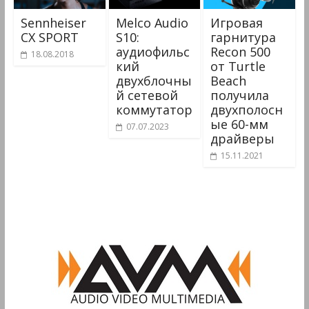
Sennheiser
Melco Audio
Игровая
CX SPORT
S10:
гарнитура
аудиофильс
Recon 500
18.08.2018
кий
от Turtle
двухблочны
Beach
й сетевой
получила
коммутатор
двухполосн
ые 60-мм
07.07.2023
драйверы
15.11.2021