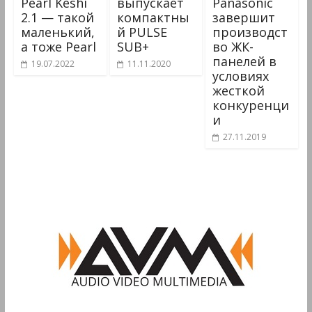
Pearl Keshi
выпускает
Panasonic
2.1 — такой
компактны
завершит
маленький,
й PULSE
производст
а тоже Pearl
SUB+
во ЖК-
панелей в
19.07.2022
11.11.2020
условиях
жесткой
конкуренци
и
27.11.2019