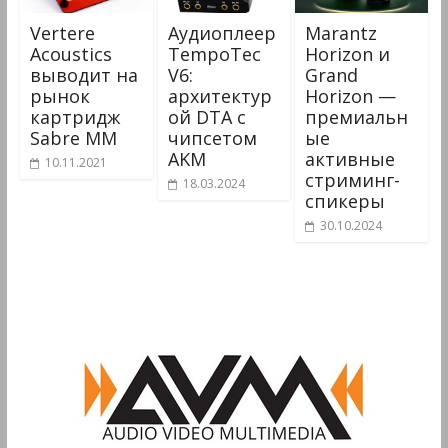
Vertere
Аудиоплеер
Marantz
Acoustics
TempoTec
Horizon и
выводит на
V6:
Grand
рынок
архитектур
Horizon —
картридж
ой DTA с
премиальн
Sabre MM
чипсетом
ые
AKM
активные
10.11.2021
стриминг-
18.03.2024
спикеры
30.10.2024