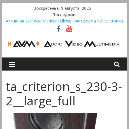
Skip
Воскресенье, 9 августа, 2026
to
Последние:
content
Активная система Meridian Ellipse: платформа R2 Electronics
Platform и программное ядро Atlas Ellipse
Bluetooth-колонки Marshall Emberton III и Willen II:
крикливые и выносливые
Преамп Schiit Saga 2: лестничная громкость, пассивный или
активный класс А
AUDIO,
Victrola Automatic — традиционный виниловый автомат,
дополненный Bluetooth
VIDEO
ta_criterion_s_230-3-
&
2__large_full
MULTIMEDIA
Аудио,
Видео