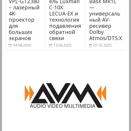
VPL-GTZ380
ель Luxman
BasX MR1L
– лазерный
C-10X:
—
4K-
LECUA-EX и
универсаль
проектор
технология
ный AV-
для
подавления
ресивер
больших
обратной
Dolby
экранов
связи
Atmos/DTS:X
04.08.2020
13.08.2025
07.02.2025