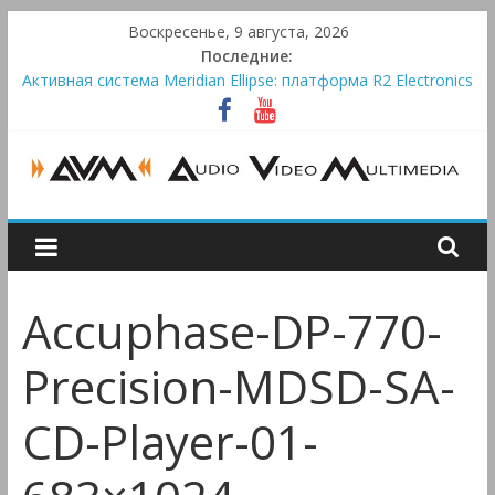
Skip
Воскресенье, 9 августа, 2026
to
Последние:
content
Активная система Meridian Ellipse: платформа R2 Electronics
Platform и программное ядро Atlas Ellipse
Bluetooth-колонки Marshall Emberton III и Willen II:
крикливые и выносливые
Преамп Schiit Saga 2: лестничная громкость, пассивный или
активный класс А
AUDIO,
Victrola Automatic — традиционный виниловый автомат,
дополненный Bluetooth
VIDEO
Accuphase-DP-770-
&
Precision-MDSD-SA-
MULTIMEDIA
CD-Player-01-
Аудио,
Видео