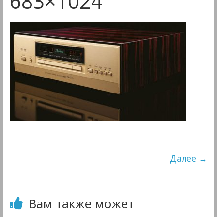
683×1024
&
Мультимедиа
Далее →
Вам также может