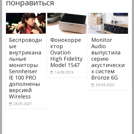
понравиться
Беспроводн
Фонокорре
Monitor
ые
ктор
Audio
внутрикана
Ovation
выпустила
льные
High Fidelity
серию
мониторы
Model 1547
акустически
Sennheiser
х систем
14.09.2019
IE 100 PRO
Bronze 6G
дополнены
29.04.2020
версией
Wireless
28.05.2021