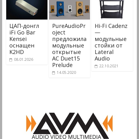
ЦАП-донгл
PureAudioPr
Hi-Fi Cadenz
iFi Go Bar
oject
—
Kensei
предложила
модульные
оснащен
модульные
стойки от
K2HD
открытые
Lateral
АС Duet15
Audio
08.01.2026
Prelude
22.10.2021
14.05.2020