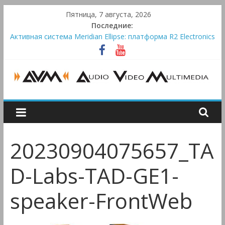
Skip
Пятница, 7 августа, 2026
to
Последние:
content
Активная система Meridian Ellipse: платформа R2 Electronics
Platform и программное ядро Atlas Ellipse
Bluetooth-колонки Marshall Emberton III и Willen II:
крикливые и выносливые
Преамп Schiit Saga 2: лестничная громкость, пассивный или
активный класс А
AUDIO,
Victrola Automatic — традиционный виниловый автомат,
дополненный Bluetooth
VIDEO
20230904075657_TA
&
D-Labs-TAD-GE1-
MULTIMEDIA
speaker-FrontWeb
Аудио,
Видео