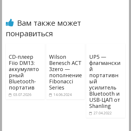
Вам также может
понравиться
CD-плеер
Wilson
UP5 —
Fiio DM13:
Benesch ACT
флагмански
аккумулято
3zero —
й
рный
пополнение
портативн
Bluetooth-
Fibonacci
ый
портатив
Series
усилитель
Bluetooth и
03.07.2026
14.06.2024
USB-ЦАП от
Shanling
27.04.2022