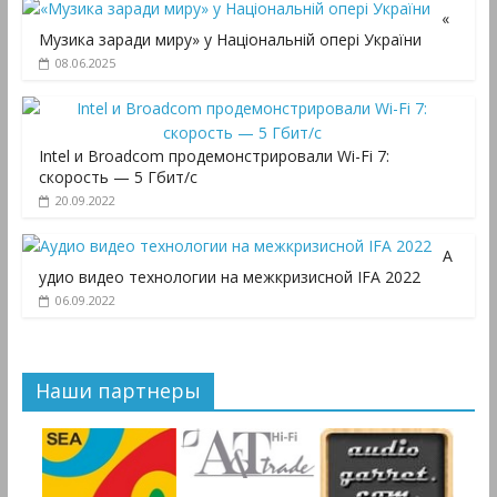
«
Музика заради миру» у Національній опері України
08.06.2025
Intel и Broadcom продемонстрировали Wi-Fi 7:
скорость — 5 Гбит/с
20.09.2022
А
удио видео технологии на межкризисной IFA 2022
06.09.2022
Наши партнеры