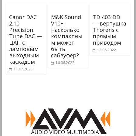
Canor DAC
M&K Sound
TD 403 DD
2.10
V10+:
— вертушка
Precision
насколько
Thorens с
Tube DAC —
компактны
прямым
ЦАП с
м может
приводом
ламповым
быть
13.06.2022
выходным
сабвуфер?
каскадом
16.06.2022
11.07.2023