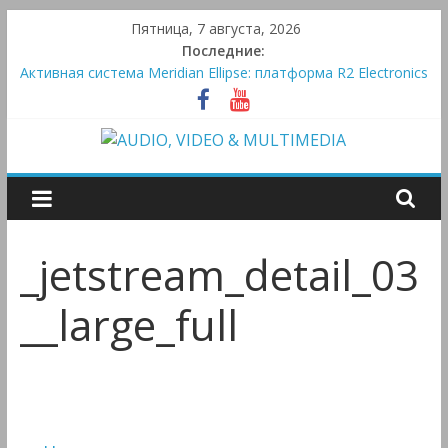
Skip
Пятница, 7 августа, 2026
to
Последние:
Victrola Automatic — традиционный виниловый автомат,
content
дополненный Bluetooth
Активная система Meridian Ellipse: платформа R2 Electronics
Platform и программное ядро Atlas Ellipse
Bluetooth-колонки Marshall Emberton III и Willen II:
AUDIO,
крикливые и выносливые
Преамп Schiit Saga 2: лестничная громкость, пассивный или
активный класс А
VIDEO
_jetstream_detail_03
&
__large_full
MULTIMEDIA
Аудио,
Видео
&