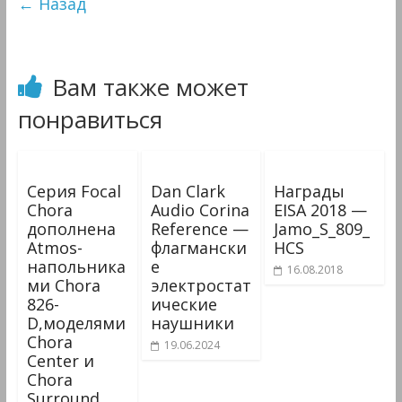
← Назад
Мультимедиа
Вам также может
понравиться
Серия Focal
Dan Clark
Награды
Chora
Audio Corina
EISA 2018 —
дополнена
Reference —
Jamo_S_809_
Atmos-
флагмански
HCS
напольника
е
16.08.2018
ми Chora
электростат
826-
ические
D,моделями
наушники
Chora
19.06.2024
Center и
Chora
Surround