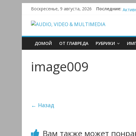
Victr
Skip
Воскресенье, 9 августа, 2026
Последние:
Активн
to
Blueto
content
AUDIO,
Преамп
VIDEO
ДОМОЙ
ОТ ГЛАВРЕДА
РУБРИКИ
ИМП
&
image009
MULTIMEDIA
Аудио,
Видео
← Назад
&
Мультимедиа
Вам также может понра