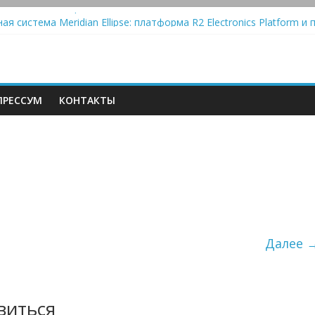
ola Automatic — традиционный виниловый автомат, дополненный 
ая система Meridian Ellipse: платформа R2 Electronics Platform и 
oth-колонки Marshall Emberton III и Willen II: крикливые и выносл
 Schiit Saga 2: лестничная громкость, пассивный или активный к
РЕССУМ
КОНТАКТЫ
Далее 
виться