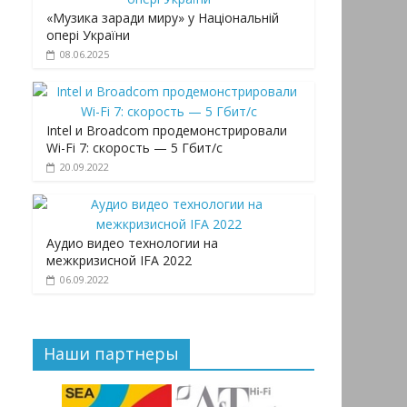
«Музика заради миру» у Національній
опері України
08.06.2025
Intel и Broadcom продемонстрировали
Wi-Fi 7: скорость — 5 Гбит/с
20.09.2022
Аудио видео технологии на
межкризисной IFA 2022
06.09.2022
Наши партнеры