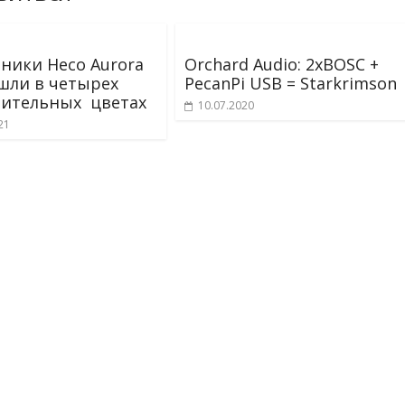
ники Heco Aurora
Orchard Audio: 2хBOSC +
шли в четырех
PecanPi USB = Starkrimson
ительных цветах
10.07.2020
21