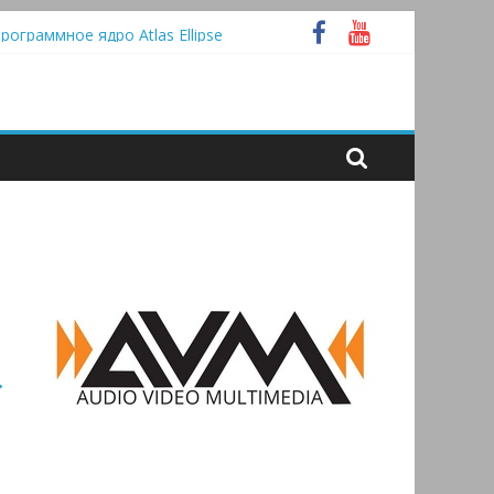
Bluetooth
программное ядро Atlas Ellipse
ивые
ласс А
→