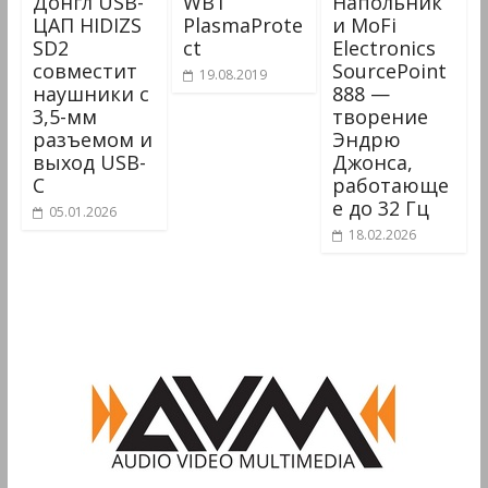
Донгл USB-
WBT
Напольник
ЦАП HIDIZS
PlasmaProte
и MoFi
SD2
ct
Electronics
совместит
SourcePoint
19.08.2019
наушники с
888 —
3,5-мм
творение
разъемом и
Эндрю
выход USB-
Джонса,
C
работающе
е до 32 Гц
05.01.2026
18.02.2026