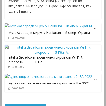
Awards в 2025 году. Ассоциация экспертов по
визуализации и звуку EISA (расшифровывается, как
Expert Imaging
«
Музика заради миру» у Національній опері України
08.06.2025
Intel и Broadcom продемонстрировали Wi-Fi 7:
скорость — 5 Гбит/с
20.09.2022
А
удио видео технологии на межкризисной IFA 2022
06.09.2022