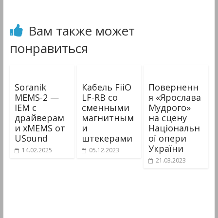
Вам также может
понравиться
Soranik
Кабель FiiO
Поверненн
MEMS-2 —
LF-RB со
я «Ярослава
IEM с
сменными
Мудрого»
драйверам
магнитным
на сцену
и xMEMS от
и
Національн
USound
штекерами
ої опери
України
14.02.2025
05.12.2023
21.03.2023