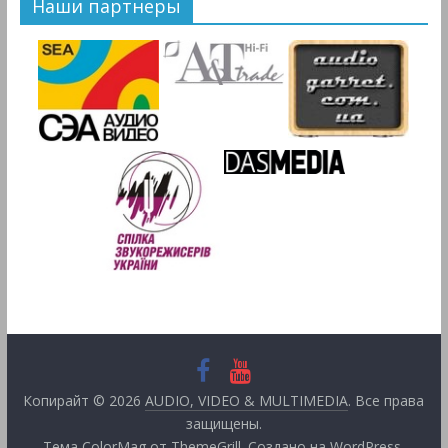
Наши партнеры
Копирайт © 2026
AUDIO, VIDEO & MULTIMEDIA
. Все права
защищены.
Тема
ColorMag
от ThemeGrill. Создано на
WordPress
.