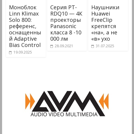
Моноблок
Серия PT-
Наушники
Linn Klimax
RDQ10 — 4К
Huawei
Solo 800:
проекторы
FreeClip
референс,
Panasonic
крепятся
оснащенны
класса 8 -10
«на», а не
й Adaptive
000 лм
«в» ухо
Bias Control
28.09.2021
31.07.2025
19.09.2025