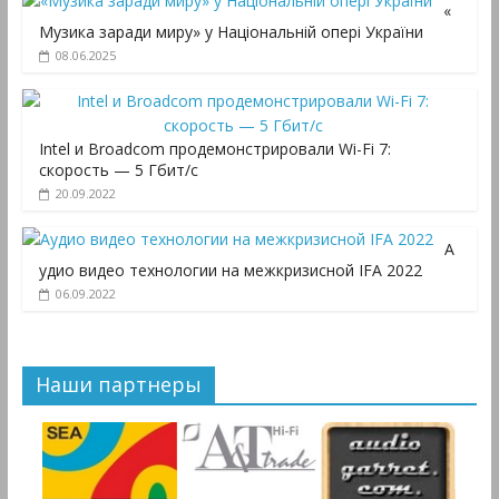
«
Музика заради миру» у Національній опері України
08.06.2025
Intel и Broadcom продемонстрировали Wi-Fi 7:
скорость — 5 Гбит/с
20.09.2022
А
удио видео технологии на межкризисной IFA 2022
06.09.2022
Наши партнеры