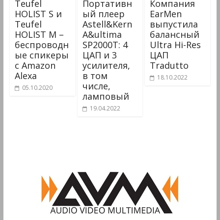
Teufel
Портативн
Компания
HOLIST S и
ый плеер
EarMen
Teufel
Astell&Kern
выпустила
HOLIST M –
A&ultima
балансный
беспроводн
SP2000T: 4
Ultra Hi-Res
ые спикеры
ЦАП и 3
ЦАП
с Amazon
усилителя,
Tradutto
Alexa
в том
18.10.2022
числе,
05.10.2020
ламповый
19.04.2022