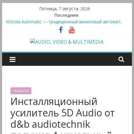
Skip
Пятница, 7 августа, 2026
to
Последние:
content
Victrola Automatic — традиционный виниловый автомат,
дополненный Bluetooth
Активная система Meridian Ellipse: платформа R2 Electronics
Platform и программное ядро Atlas Ellipse
AUDIO,
Bluetooth-колонки Marshall Emberton III и Willen II:
крикливые и выносливые
Преамп Schiit Saga 2: лестничная громкость, пассивный или
VIDEO
активный класс А
&
Новости
MULTIMEDIA
Инсталляционный
усилитель 5D Audio от
Аудио,
d&b audiotechnik
Видео
&