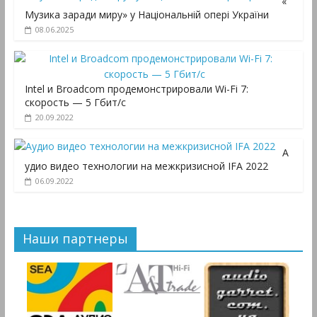
«
Музика заради миру» у Національній опері України
08.06.2025
Intel и Broadcom продемонстрировали Wi-Fi 7:
скорость — 5 Гбит/с
20.09.2022
А
удио видео технологии на межкризисной IFA 2022
06.09.2022
Наши партнеры