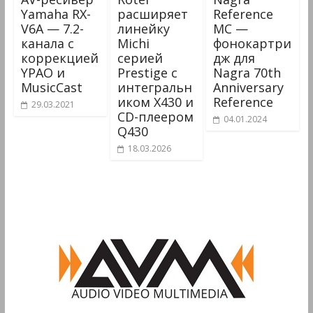
Yamaha RX-
расширяет
Reference
V6A — 7.2-
линейку
MC —
канала с
Michi
фонокартри
коррекцией
серией
дж для
YPAO и
Prestige с
Nagra 70th
MusicCast
интегральн
Anniversary
иком X430 и
Reference
29.03.2021
CD-плеером
04.01.2024
Q430
18.03.2026