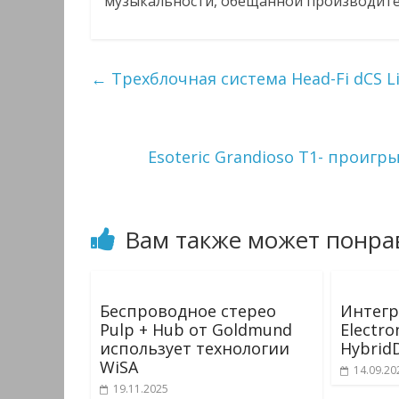
музыкальности, обещанной производите
←
Трехблочная система Head-Fi dCS L
Esoteric Grandioso T1- проиг
Вам также может понра
Беспроводное стерео
Интегр
Pulp + Hub от Goldmund
Electro
использует технологии
HybridD
WiSA
14.09.20
19.11.2025