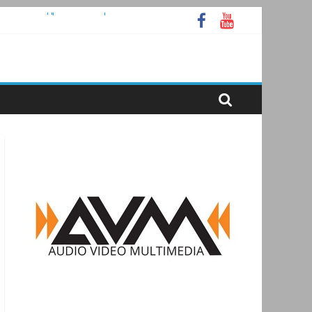
раммное ядро Atlas Ellipse
 А
tooth