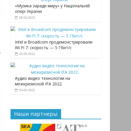
«Музика заради миру» у Національній
опері України
08.06.2025
Intel и Broadcom продемонстрировали
Wi-Fi 7: скорость — 5 Гбит/с
→
20.09.2022
Аудио видео технологии на
межкризисной IFA 2022
06.09.2022
Наши партнеры