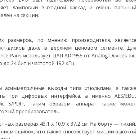
аняет ламповый выходной каскад и очень прочный
елен на секции.
х размеров, по мнению производителя, является
кт-дисков даже в верхнем ценовом сегменте. Для
e Paris использует ЦАП AD1955 от Analog Devices Inc.
до 24 бит и частотой 192 кГц.
ны асимметричные выходы типа «тюльпан», а также
ть три цифровых интерфейса, а именно AES/EBU,
йс S/PDIF, таким образом, аппарат также может
говый преобразователь.
тных размерах 43,1 х 10,9 х 37,2 см. На борту — тихий,
нием ошибок, что также способствует миссии высокой