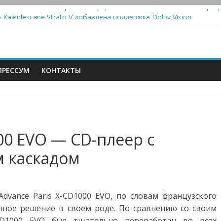
истема Meridian Ellipse: платформа R2 Electronics Platform и прог
 Kaleidescape Strato V добавлена поддержка Dolby Vision
колонки Marshall Emberton III и Willen II: крикливые и выносливые
iit Saga 2: лестничная громкость, пассивный или активный класс
Automatic — традиционный виниловый автомат, дополненный Blue
РЕССУМ
КОНТАКТЫ
00 EVO — CD-плеер с
 каскадом
dvance Paris X-CD1000 EVO, по словам французского
енное решение в своем роде. По сравнению со своим
-CD1000 EVO был тщательно переработан во всех