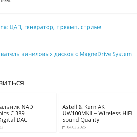
лем.
ina: ЦАП, генератор, преамп, стриме
рыватель виниловых дисков с MagneDrive System
виться
альник NAD
Astell & Kern AK
nics C 389
UW100MKII – Wireless HiFi
igital DAC
Sound Quality
23
04.03.2025