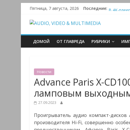
Skip
Активная с
Пятница, 7 августа, 2026
Последние:
to
В 4K-плеер
Bluetooth-
content
AUDIO,
Преамп Sch
Victrola 
VIDEO
ДОМОЙ
ОТ ГЛАВРЕДА
РУБРИКИ
ИМП
&
MULTIMEDIA
Новости
Advance Paris X-CD10
Аудио,
ламповым выходным
Видео
&
27.09.2023
Мультимедиа
Проигрыватель аудио компакт-дисков A
производителя Hi-Fi, совершенно особ
предшественником, Advance Paris X