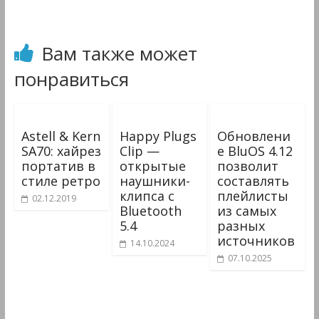
Вам также может
понравиться
Astell & Kern
Happy Plugs
Обновлени
SA70: хайрез
Clip —
е BluOS 4.12
портатив в
открытые
позволит
стиле ретро
наушники-
составлять
клипса с
плейлисты
02.12.2019
Bluetooth
из самых
5.4
разных
источников
14.10.2024
07.10.2025