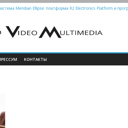
истема Meridian Ellipse: платформа R2 Electronics Platform и прог
колонки Marshall Emberton III и Willen II: крикливые и выносливые
iit Saga 2: лестничная громкость, пассивный или активный класс
Automatic — традиционный виниловый автомат, дополненный Blue
РЕССУМ
КОНТАКТЫ