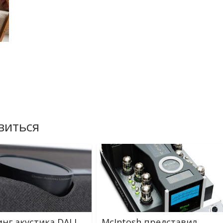
виться
нг акустика DALI
McIntosh представил