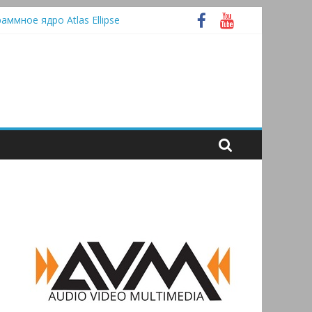
раммное ядро Atlas Ellipse
 А
tooth