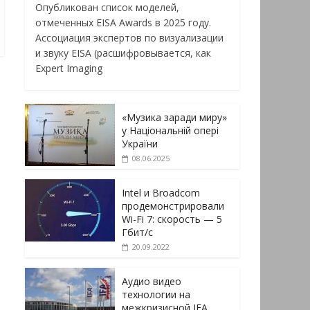
Опубликован список моделей,
отмеченных EISA Awards в 2025 году.
Ассоциация экспертов по визуализации
и звуку EISA (расшифровывается, как
Expert Imaging
«Музика заради миру»
у Національній опері
України
08.06.2025
Intel и Broadcom
продемонстрировали
Wi-Fi 7: скорость — 5
Гбит/с
20.09.2022
Аудио видео
технологии на
межкризисной IFA