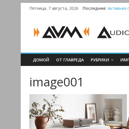
Skip
Пятница, 7 августа, 2026
Последние:
Активная с
to
Bluetooth-
content
AUDIO,
Преамп Sch
Victrola 
VIDEO
&
ДОМОЙ
ОТ ГЛАВРЕДА
РУБРИКИ
ИМП
MULTIMEDIA
image001
Аудио,
Видео
&
Мультимедиа