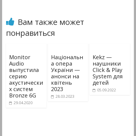
&
Мультимедиа
Вам также может
понравиться
Monitor
Національн
Kekz —
Audio
а опера
наушники
выпустила
України —
Click & Play
серию
анонси на
System для
акустически
квітень
детей
х систем
2023
05.09.2022
Bronze 6G
28.03.2023
29.04.2020