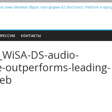
Automatic — традиционный виниловый автомат, дополненный Blue
истема Meridian Ellipse: платформа R2 Electronics Platform и прог
колонки Marshall Emberton III и Willen II: крикливые и выносливые
iit Saga 2: лестничная громкость, пассивный или активный класс
РЕССУМ
КОНТАКТЫ
WiSA-DS-audio-
-outperforms-leading-
Web