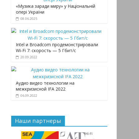
«Музика заради миру» у Національній
опері України
08.06.2025
Intel и Broadcom продемонстрировали
Wi-Fi 7: скорость — 5 Гбит/с
20.09.2022
Аудио видео технологии на
межкризисной IFA 2022
06.09.2022
Наши партнеры