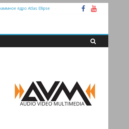
tooth
раммное ядро Atlas Ellipse
 А