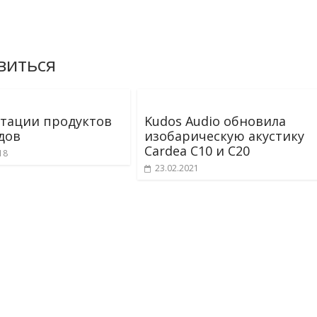
виться
тации продуктов
Kudos Audio обновила
дов
изобарическую акустику
Cardea C10 и C20
18
23.02.2021