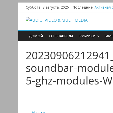
Victrola 
Skip
Суббота, 8 августа, 2026
Последние:
Активная с
to
Bluetooth-
content
AUDIO,
Преамп Sch
VIDEO
ДОМОЙ
ОТ ГЛАВРЕДА
РУБРИКИ
ИМП
&
20230906212941_
MULTIMEDIA
soundbar-module
Аудио,
5-ghz-modules-
Видео
&
Мультимедиа
← Назад