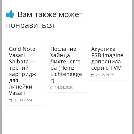
Мультимедиа
Вам также может
понравиться
Gold Note
Послание
Акустика
Vasari
Хайнца
PSB Imagine
Shibata —
Лихтенегге
дополнила
третий
ра (Heinz
серию PVM
картридж
Lichtenegge
29.05.2025
для
r)
линейки
14.04.2020
Vasari
03.09.2024