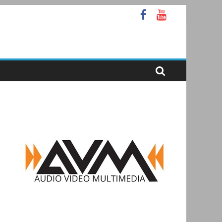
аммное ядро Atlas Ellipse
А
ooth