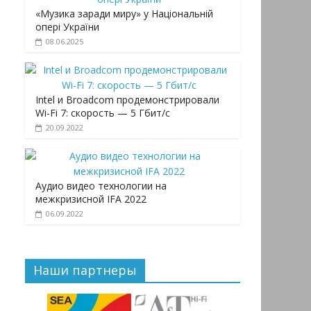
«Музика заради миру» у Національній
опері України
08.06.2025
Intel и Broadcom продемонстрировали
Wi-Fi 7: скорость — 5 Гбит/с
20.09.2022
Аудио видео технологии на
межкризисной IFA 2022
06.09.2022
Наши партнеры