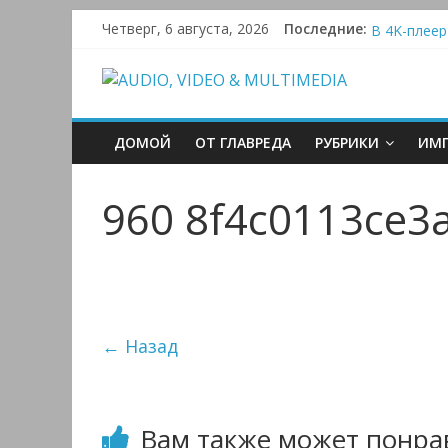
Активная си
Skip
Четверг, 6 августа, 2026
Последние:
В 4K-плеер
to
Bluetooth-к
content
AUDIO,
Преамп Sch
Victrola A
VIDEO
ДОМОЙ
ОТ ГЛАВРЕДА
РУБРИКИ
ИМП
&
960 8f4c0113ce3
MULTIMEDIA
Аудио,
Видео
← Назад
&
Мультимедиа
Вам также может понра