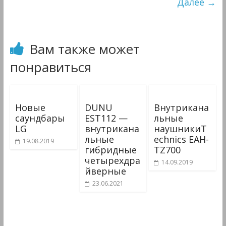
Далее →
Мультимедиа
Вам также может
понравиться
Новые
DUNU
Внутрикана
саундбары
EST112 —
льные
LG
внутрикана
наушникиT
льные
echnics EAH-
19.08.2019
гибридные
TZ700
четырехдра
14.09.2019
йверные
23.06.2021