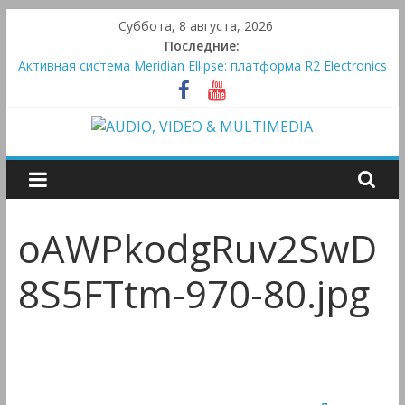
Skip
Суббота, 8 августа, 2026
to
Последние:
Victrola Automatic — традиционный виниловый автомат,
content
дополненный Bluetooth
Активная система Meridian Ellipse: платформа R2 Electronics
Platform и программное ядро Atlas Ellipse
Bluetooth-колонки Marshall Emberton III и Willen II:
AUDIO,
крикливые и выносливые
Преамп Schiit Saga 2: лестничная громкость, пассивный или
активный класс А
VIDEO
oAWPkodgRuv2SwD
&
8S5FTtm-970-80.jpg
MULTIMEDIA
Аудио,
Видео
&