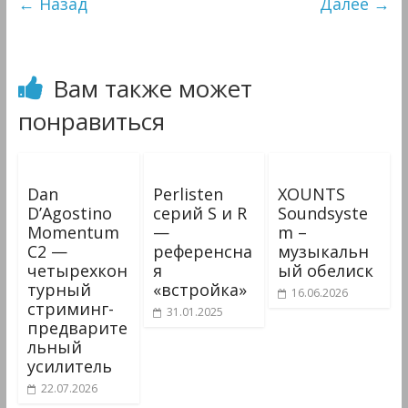
← Назад
Далее →
Мультимедиа
Вам также может
понравиться
Dan
Perlisten
XOUNTS
D’Agostino
серий S и R
Soundsyste
Momentum
—
m –
C2 —
референсна
музыкальн
четырехкон
я
ый обелиск
турный
«встройка»
16.06.2026
стриминг-
31.01.2025
предварите
льный
усилитель
22.07.2026